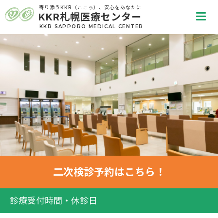
寄り添うKKR（こころ）、安心をあなたに
代表
KKR札幌医療センター
tel
KKR SAPPORO MEDICAL CENTER
地域連携専用ダイヤル
tel
二次検診
予約はこちら！
診療受付時間・休診日